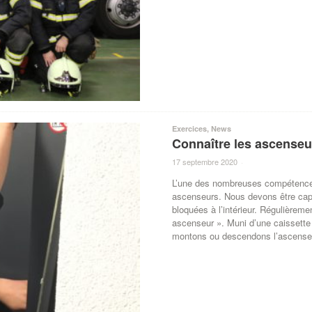
Exercices
,
News
Connaître les ascenseu
17 septembre 2020
·
L’une des nombreuses compétences
ascenseurs. Nous devons être capa
bloquées à l’intérieur. Régulière
ascenseur ». Muni d’une caissette
montons ou descendons l’ascenseur