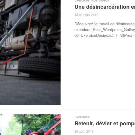
Exercices
,
Nos vidéos
Une désincarcération e
13 octobre 2019
·
Découvrez le travail de désincarcé
exercice. [Best_Wordpress_Gallery
06_ExerciceDesincaOFF_StPrex »
Exercices
Retenir, dévier et pomp
26 août 2019
·