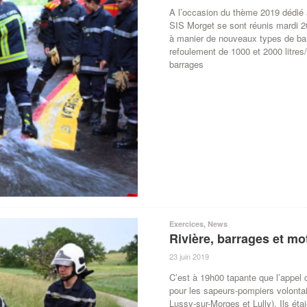
A l’occasion du thème 2019 dédié 
SIS Morget se sont réunis mardi 20
à manier de nouveaux types de ba
refoulement de 1000 et 2000 litre
barrages
Exercices
,
News
Rivière, barrages et 
23 juin 2019
·
C’est à 19h00 tapante que l’appel
pour les sapeurs-pompiers volonta
Lussy-sur-Morges et Lully). Ils é