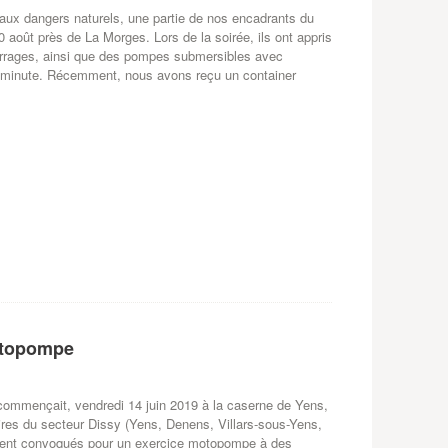
aux dangers naturels, une partie de nos encadrants du
 août près de La Morges. Lors de la soirée, ils ont appris
rrages, ainsi que des pompes submersibles avec
s/minute. Récemment, nous avons reçu un container
motopompe
 commençait, vendredi 14 juin 2019 à la caserne de Yens,
ires du secteur Dissy (Yens, Denens, Villars-sous-Yens,
taient convoqués pour un exercice motopompe à des