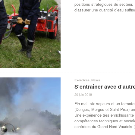
positions stratégiques du secteur. 
d’assurer une quantité d’eau suffis
Exercices
,
News
S’entraîner avec d’autr
20 juin 2019
·
Fin mai, six sapeurs et un format
(Denges, Morges et Saint-Prex) ont
Une expérience très enrichissante
compétences techniques et sociale
confrères du Grand Nord Vaudois 