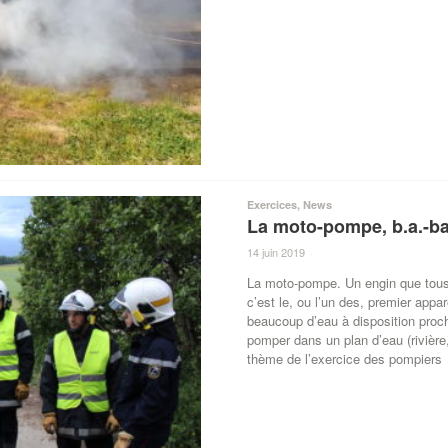
Exercices
,
News
La moto-pompe, b.a.-b
14 juin 2019
·
La moto-pompe. Un engin que tous
c’est le, ou l’un des, premier appar
beaucoup d’eau à disposition proch
pomper dans un plan d’eau (rivière,
thème de l’exercice des pompiers