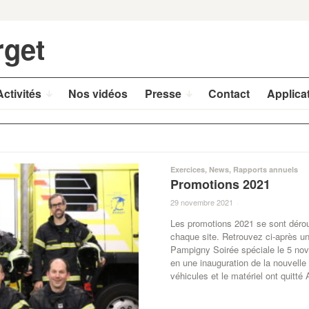
rget
Activités
Nos vidéos
Presse
Contact
Applica
Exercices
,
News
,
Rapports annuels
Promotions 2021
29 novembre 2021
·
Les promotions 2021 se sont déroul
chaque site. Retrouvez ci-après 
Pampigny Soirée spéciale le 5 nov
en une inauguration de la nouvelle
véhicules et le matériel ont quitté